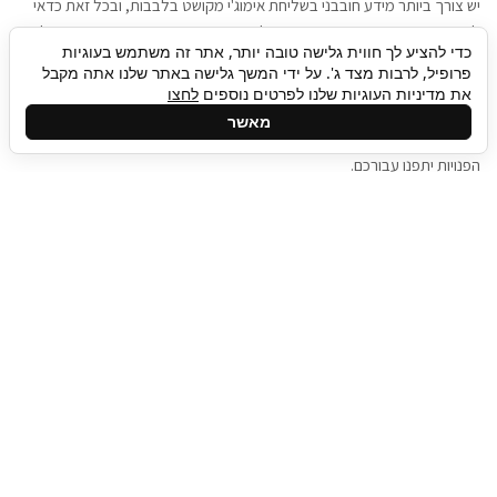
יש צורך ביותר מידע חובבני בשליחת אימוג'י מקושט בלבבות, ובכל זאת כדאי
להגיע בגישה שתמשוך את תשומת הלב וגם כאן תיגבור כח אדם וסיעוד תוכל
כדי להציע לך חווית גלישה טובה יותר, אתר זה משתמש בעוגיות
להועיל. כדאי להתאזר בסבלנות בתהליך חיפוש משרות בעידן המסרים
פרופיל, לרבות מצד ג'. על ידי המשך גלישה באתר שלנו אתה מקבל
המידיים, ולזכור שלמציעי המשרות כבר יש עבודה, והם לא תמיד מתפנים אל
את מדיניות העוגיות שלנו לפרטים נוספים
לחצו
גלילה
קורות החיים שלכם באותו רגע בו התחלתם בתהליך חיפוש המשרות. כדאי
מאשר
לפתח קצת סבלנות, אולי תפתחו בינתיים כמה אפליקציות, עד שהמשרות
לראש
הפנויות יתפנו עבורכם.
העמוד
תיגבור כח אדם
תיגבור חברה ארצית לשירותי כח אדם וסיעוד. חברה
בפריסה ארצית , שירותי מיקור חוץ ואאוטסורסינג
לעסקים