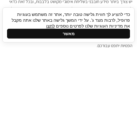
יש צורך ביותר מידע חובבני בשליחת אימוג'י מקושט בלבבות, ובכל זאת כדאי
להגיע בגישה שתמשוך את תשומת הלב וגם כאן תיגבור כח אדם וסיעוד תוכל
כדי להציע לך חווית גלישה טובה יותר, אתר זה משתמש בעוגיות
להועיל. כדאי להתאזר בסבלנות בתהליך חיפוש משרות בעידן המסרים
פרופיל, לרבות מצד ג'. על ידי המשך גלישה באתר שלנו אתה מקבל
המידיים, ולזכור שלמציעי המשרות כבר יש עבודה, והם לא תמיד מתפנים אל
את מדיניות העוגיות שלנו לפרטים נוספים
לחצו
גלילה
קורות החיים שלכם באותו רגע בו התחלתם בתהליך חיפוש המשרות. כדאי
מאשר
לפתח קצת סבלנות, אולי תפתחו בינתיים כמה אפליקציות, עד שהמשרות
לראש
הפנויות יתפנו עבורכם.
העמוד
תיגבור כח אדם
תיגבור חברה ארצית לשירותי כח אדם וסיעוד. חברה
בפריסה ארצית , שירותי מיקור חוץ ואאוטסורסינג
לעסקים