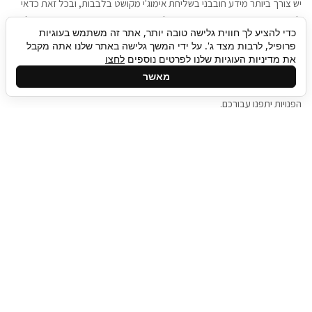
יש צורך ביותר מידע חובבני בשליחת אימוג'י מקושט בלבבות, ובכל זאת כדאי
להגיע בגישה שתמשוך את תשומת הלב וגם כאן תיגבור כח אדם וסיעוד תוכל
כדי להציע לך חווית גלישה טובה יותר, אתר זה משתמש בעוגיות
להועיל. כדאי להתאזר בסבלנות בתהליך חיפוש משרות בעידן המסרים
פרופיל, לרבות מצד ג'. על ידי המשך גלישה באתר שלנו אתה מקבל
המידיים, ולזכור שלמציעי המשרות כבר יש עבודה, והם לא תמיד מתפנים אל
את מדיניות העוגיות שלנו לפרטים נוספים
לחצו
גלילה
קורות החיים שלכם באותו רגע בו התחלתם בתהליך חיפוש המשרות. כדאי
מאשר
לפתח קצת סבלנות, אולי תפתחו בינתיים כמה אפליקציות, עד שהמשרות
לראש
הפנויות יתפנו עבורכם.
העמוד
תיגבור כח אדם
תיגבור חברה ארצית לשירותי כח אדם וסיעוד. חברה
בפריסה ארצית , שירותי מיקור חוץ ואאוטסורסינג
לעסקים