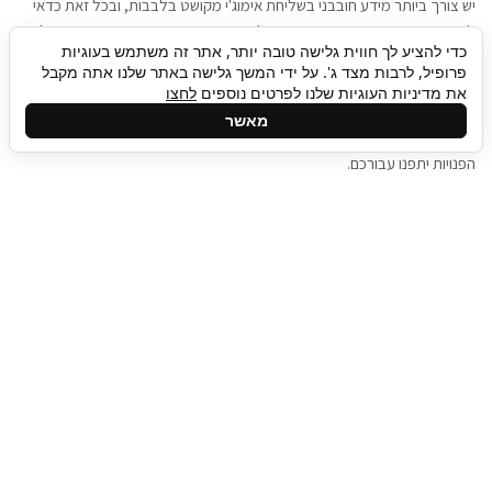
יש צורך ביותר מידע חובבני בשליחת אימוג'י מקושט בלבבות, ובכל זאת כדאי
להגיע בגישה שתמשוך את תשומת הלב וגם כאן תיגבור כח אדם וסיעוד תוכל
כדי להציע לך חווית גלישה טובה יותר, אתר זה משתמש בעוגיות
להועיל. כדאי להתאזר בסבלנות בתהליך חיפוש משרות בעידן המסרים
פרופיל, לרבות מצד ג'. על ידי המשך גלישה באתר שלנו אתה מקבל
המידיים, ולזכור שלמציעי המשרות כבר יש עבודה, והם לא תמיד מתפנים אל
את מדיניות העוגיות שלנו לפרטים נוספים
לחצו
גלילה
קורות החיים שלכם באותו רגע בו התחלתם בתהליך חיפוש המשרות. כדאי
מאשר
לפתח קצת סבלנות, אולי תפתחו בינתיים כמה אפליקציות, עד שהמשרות
לראש
הפנויות יתפנו עבורכם.
העמוד
תיגבור כח אדם
תיגבור חברה ארצית לשירותי כח אדם וסיעוד. חברה
בפריסה ארצית , שירותי מיקור חוץ ואאוטסורסינג
לעסקים