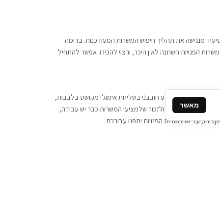
 וסיעוד מנגישה את תהליך חיפוש המשרות המעודכנות. בדומה
משרות הפנויות השתנה לאין היכר, ורצוי להכירו. אפשר להתחיל
, יש צורך ביותר מידע חובבני בשליחת אימוג'י מקושט בלבבות,
מאשר
ן המסרים המידיים, ולזכור שלמציעי המשרות כבר יש עבודה,
ציות, עד שהמשרות הפנויות יתפנו עבורכם.
קשר
תקשרו אלינו: 077-2370000
תבו לנו: sales@tigbur.co.il
נהלת תגבור