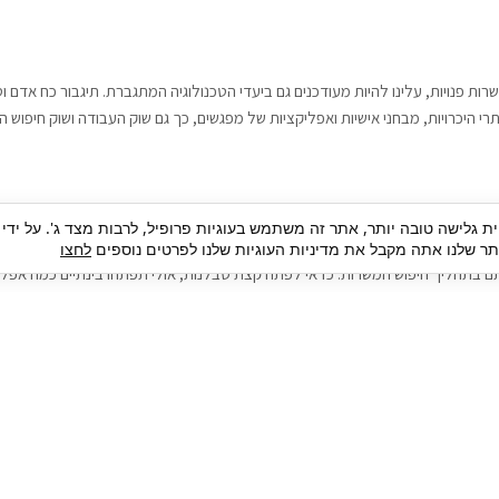
רות פנויות, עלינו להיות מעודכנים גם ביעדי הטכנולוגיה המתגברת. תיגבור כח אדם
י היכרויות, מבחני אישיות ואפליקציות של מפגשים, כך גם שוק העבודה ושוק חיפוש ה
גבור כח אדם וסיעוד. על מנת להגיע אל הדייט המקצועי הגדול, הלא הוא ראיון עבודה
ית גלישה טובה יותר, אתר זה משתמש בעוגיות פרופיל, לרבות מצד ג'. על ידי
בור כח אדם וסיעוד תוכל להועיל. כדאי להתאזר בסבלנות בתהליך חיפוש משרות בעיד
 שלנו אתה מקבל את מדיניות העוגיות שלנו לפרטים נוספים
לחצו
ם בתהליך חיפוש המשרות. כדאי לפתח קצת סבלנות, אולי תפתחו בינתיים כמה אפליק
גיוס עובדים
צור 
מיקור חוץ
ה
גיוס באמצעות אאוטסורסינג
כ
חיפוש וגיוס עובדים
ה