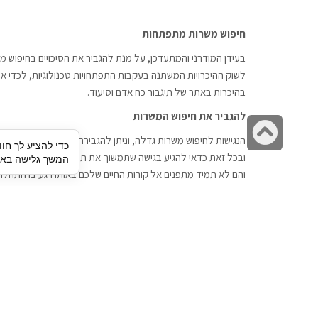
חיפוש משרות מתפתחות
בעידן המודרני והמתעדכן, על מנת להגביר את הסיכויים בחיפוש מש
לשוק ההיכרויות המשתנה בעקבות התפתחויות טכנולוגיות, לכדי אתר
בהיכרות באתר של תיגבור כח אדם וסיעוד.
להגביר את חיפוש המשרות
גלילה
הנגישות לחיפוש משרות גדלה, וניתן להגבירה דרך חברות השמה כתי
כדי להציע לך חוו
לראש
ובכל זאת כדאי להגיע בגישה שתמשוך את תשומת הלב וגם כאן תיג
המשך גלישה באתר
העמוד
והם לא תמיד מתפנים אל קורות החיים שלכם באותו רגע בו התחלת
תיגבור כח אדם
חיפוש עבודה
תיגבור חברה ארצית לשירותי כח אדם
לוח דרושים
וסיעוד. חברה בפריסה ארצית , שירותי
הכנה לראיון עבודה
מיקור חוץ ואאוטסורסינג לעסקים
סניפים