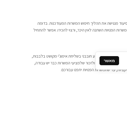
 וסיעוד מנגישה את תהליך חיפוש המשרות המעודכנות. בדומה
משרות הפנויות השתנה לאין היכר, ורצוי להכירו. אפשר להתחיל
, יש צורך ביותר מידע חובבני בשליחת אימוג'י מקושט בלבבות,
מאשר
ן המסרים המידיים, ולזכור שלמציעי המשרות כבר יש עבודה,
ציות, עד שהמשרות הפנויות יתפנו עבורכם.
קשר
תקשרו אלינו: 077-2370000
תבו לנו: sales@tigbur.co.il
נהלת תגבור