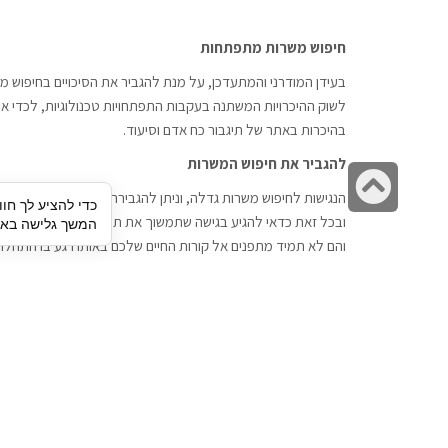
חיפוש משרות מתפתחות
בעידן המודרני והמתעדכן, על מנת להגביר את הסיכויים בחיפוש מש
לשוק ההיכרויות המשתנה בעקבות התפתחויות טכנולוגיות, לכדי אתר
בהיכרות באתר של תיגבור כח אדם וסיעוד.
להגביר את חיפוש המשרות
גלילה
הנגישות לחיפוש משרות גדלה, וניתן להגבירה דרך חברות השמה כתי
כדי להציע לך חוו
לראש
ובכל זאת כדאי להגיע בגישה שתמשוך את תשומת הלב וגם כאן תיג
המשך גלישה באתר
העמוד
והם לא תמיד מתפנים אל קורות החיים שלכם באותו רגע בו התחלת
תיגבור כח אדם
חיפוש עבודה
תיגבור חברה ארצית לשירותי כח אדם
לוח דרושים
וסיעוד. חברה בפריסה ארצית , שירותי
הכנה לראיון עבודה
מיקור חוץ ואאוטסורסינג לעסקים
סניפים