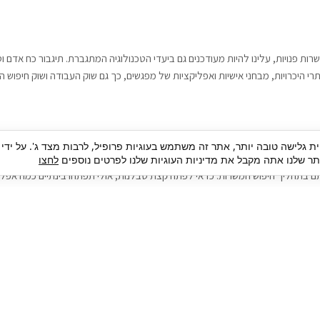
רות פנויות, עלינו להיות מעודכנים גם ביעדי הטכנולוגיה המתגברת. תיגבור כח אדם
י היכרויות, מבחני אישיות ואפליקציות של מפגשים, כך גם שוק העבודה ושוק חיפוש ה
גבור כח אדם וסיעוד. על מנת להגיע אל הדייט המקצועי הגדול, הלא הוא ראיון עבודה
ית גלישה טובה יותר, אתר זה משתמש בעוגיות פרופיל, לרבות מצד ג'. על ידי
בור כח אדם וסיעוד תוכל להועיל. כדאי להתאזר בסבלנות בתהליך חיפוש משרות בעיד
 שלנו אתה מקבל את מדיניות העוגיות שלנו לפרטים נוספים
לחצו
ם בתהליך חיפוש המשרות. כדאי לפתח קצת סבלנות, אולי תפתחו בינתיים כמה אפליק
גיוס עובדים
צור 
מיקור חוץ
ה
גיוס באמצעות אאוטסורסינג
כ
חיפוש וגיוס עובדים
ה