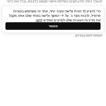
יש צורך ביותר מידע חובבני בשליחת אימוג'י מקושט בלבבות, ובכל זאת כדאי
להגיע בגישה שתמשוך את תשומת הלב וגם כאן תיגבור כח אדם וסיעוד תוכל
כדי להציע לך חווית גלישה טובה יותר, אתר זה משתמש בעוגיות
להועיל. כדאי להתאזר בסבלנות בתהליך חיפוש משרות בעידן המסרים
פרופיל, לרבות מצד ג'. על ידי המשך גלישה באתר שלנו אתה מקבל
המידיים, ולזכור שלמציעי המשרות כבר יש עבודה, והם לא תמיד מתפנים אל
את מדיניות העוגיות שלנו לפרטים נוספים
לחצו
גלילה
קורות החיים שלכם באותו רגע בו התחלתם בתהליך חיפוש המשרות. כדאי
מאשר
לפתח קצת סבלנות, אולי תפתחו בינתיים כמה אפליקציות, עד שהמשרות
לראש
הפנויות יתפנו עבורכם.
העמוד
תיגבור כח אדם
תיגבור חברה ארצית לשירותי כח אדם וסיעוד. חברה
בפריסה ארצית , שירותי מיקור חוץ ואאוטסורסינג
לעסקים