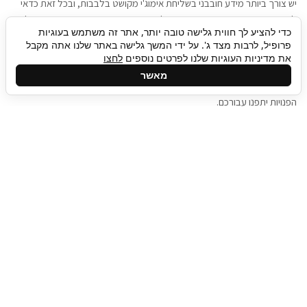
יש צורך ביותר מידע חובבני בשליחת אימוג'י מקושט בלבבות, ובכל זאת כדאי
להגיע בגישה שתמשוך את תשומת הלב וגם כאן תיגבור כח אדם וסיעוד תוכל
כדי להציע לך חווית גלישה טובה יותר, אתר זה משתמש בעוגיות
להועיל. כדאי להתאזר בסבלנות בתהליך חיפוש משרות בעידן המסרים
פרופיל, לרבות מצד ג'. על ידי המשך גלישה באתר שלנו אתה מקבל
המידיים, ולזכור שלמציעי המשרות כבר יש עבודה, והם לא תמיד מתפנים אל
את מדיניות העוגיות שלנו לפרטים נוספים
לחצו
גלילה
קורות החיים שלכם באותו רגע בו התחלתם בתהליך חיפוש המשרות. כדאי
מאשר
לפתח קצת סבלנות, אולי תפתחו בינתיים כמה אפליקציות, עד שהמשרות
לראש
הפנויות יתפנו עבורכם.
העמוד
תיגבור כח אדם
תיגבור חברה ארצית לשירותי כח אדם וסיעוד. חברה
בפריסה ארצית , שירותי מיקור חוץ ואאוטסורסינג
לעסקים