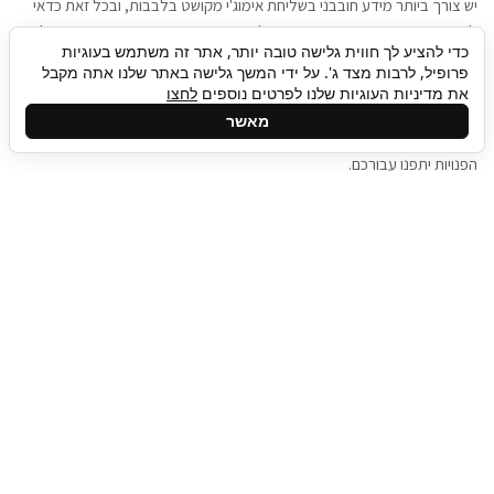
יש צורך ביותר מידע חובבני בשליחת אימוג'י מקושט בלבבות, ובכל זאת כדאי
להגיע בגישה שתמשוך את תשומת הלב וגם כאן תיגבור כח אדם וסיעוד תוכל
כדי להציע לך חווית גלישה טובה יותר, אתר זה משתמש בעוגיות
להועיל. כדאי להתאזר בסבלנות בתהליך חיפוש משרות בעידן המסרים
פרופיל, לרבות מצד ג'. על ידי המשך גלישה באתר שלנו אתה מקבל
המידיים, ולזכור שלמציעי המשרות כבר יש עבודה, והם לא תמיד מתפנים אל
את מדיניות העוגיות שלנו לפרטים נוספים
לחצו
גלילה
קורות החיים שלכם באותו רגע בו התחלתם בתהליך חיפוש המשרות. כדאי
מאשר
לפתח קצת סבלנות, אולי תפתחו בינתיים כמה אפליקציות, עד שהמשרות
לראש
הפנויות יתפנו עבורכם.
העמוד
תיגבור כח אדם
תיגבור חברה ארצית לשירותי כח אדם וסיעוד. חברה
בפריסה ארצית , שירותי מיקור חוץ ואאוטסורסינג
לעסקים