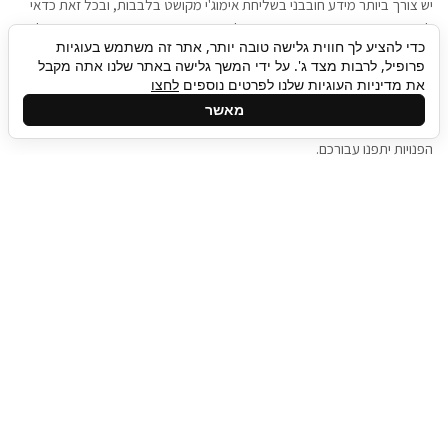
יש צורך ביותר מידע חובבני בשליחת אימוג'י מקושט בלבבות, ובכל זאת כדאי
להגיע בגישה שתמשוך את תשומת הלב וגם כאן תיגבור כח אדם וסיעוד תוכל
כדי להציע לך חווית גלישה טובה יותר, אתר זה משתמש בעוגיות
להועיל. כדאי להתאזר בסבלנות בתהליך חיפוש משרות בעידן המסרים
פרופיל, לרבות מצד ג'. על ידי המשך גלישה באתר שלנו אתה מקבל
המידיים, ולזכור שלמציעי המשרות כבר יש עבודה, והם לא תמיד מתפנים אל
את מדיניות העוגיות שלנו לפרטים נוספים
לחצו
גלילה
קורות החיים שלכם באותו רגע בו התחלתם בתהליך חיפוש המשרות. כדאי
מאשר
לפתח קצת סבלנות, אולי תפתחו בינתיים כמה אפליקציות, עד שהמשרות
לראש
הפנויות יתפנו עבורכם.
העמוד
תיגבור כח אדם
תיגבור חברה ארצית לשירותי כח אדם וסיעוד. חברה
בפריסה ארצית , שירותי מיקור חוץ ואאוטסורסינג
לעסקים