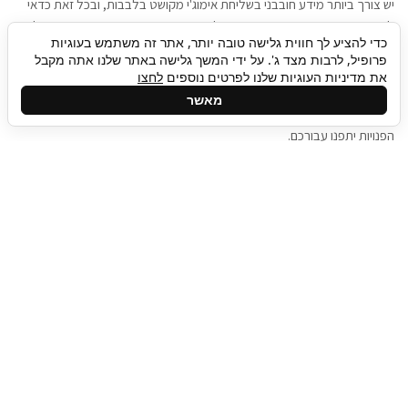
יש צורך ביותר מידע חובבני בשליחת אימוג'י מקושט בלבבות, ובכל זאת כדאי
להגיע בגישה שתמשוך את תשומת הלב וגם כאן תיגבור כח אדם וסיעוד תוכל
כדי להציע לך חווית גלישה טובה יותר, אתר זה משתמש בעוגיות
להועיל. כדאי להתאזר בסבלנות בתהליך חיפוש משרות בעידן המסרים
פרופיל, לרבות מצד ג'. על ידי המשך גלישה באתר שלנו אתה מקבל
המידיים, ולזכור שלמציעי המשרות כבר יש עבודה, והם לא תמיד מתפנים אל
את מדיניות העוגיות שלנו לפרטים נוספים
לחצו
גלילה
קורות החיים שלכם באותו רגע בו התחלתם בתהליך חיפוש המשרות. כדאי
מאשר
לפתח קצת סבלנות, אולי תפתחו בינתיים כמה אפליקציות, עד שהמשרות
לראש
הפנויות יתפנו עבורכם.
העמוד
תיגבור כח אדם
תיגבור חברה ארצית לשירותי כח אדם וסיעוד. חברה
בפריסה ארצית , שירותי מיקור חוץ ואאוטסורסינג
לעסקים