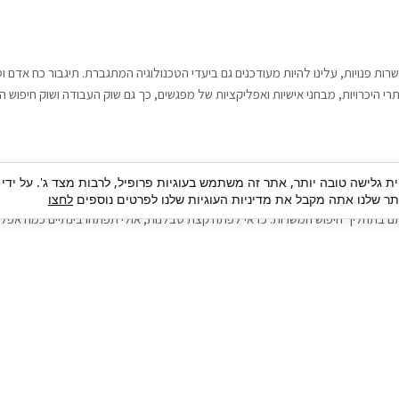
רות פנויות, עלינו להיות מעודכנים גם ביעדי הטכנולוגיה המתגברת. תיגבור כח אדם
י היכרויות, מבחני אישיות ואפליקציות של מפגשים, כך גם שוק העבודה ושוק חיפוש ה
גבור כח אדם וסיעוד. על מנת להגיע אל הדייט המקצועי הגדול, הלא הוא ראיון עבודה
ית גלישה טובה יותר, אתר זה משתמש בעוגיות פרופיל, לרבות מצד ג'. על ידי
בור כח אדם וסיעוד תוכל להועיל. כדאי להתאזר בסבלנות בתהליך חיפוש משרות בעיד
 שלנו אתה מקבל את מדיניות העוגיות שלנו לפרטים נוספים
לחצו
ם בתהליך חיפוש המשרות. כדאי לפתח קצת סבלנות, אולי תפתחו בינתיים כמה אפליק
גיוס עובדים
צור 
מיקור חוץ
ה
גיוס באמצעות אאוטסורסינג
כ
חיפוש וגיוס עובדים
ה