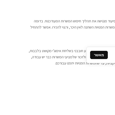
 וסיעוד מנגישה את תהליך חיפוש המשרות המעודכנות. בדומה
משרות הפנויות השתנה לאין היכר, ורצוי להכירו. אפשר להתחיל
, יש צורך ביותר מידע חובבני בשליחת אימוג'י מקושט בלבבות,
מאשר
ן המסרים המידיים, ולזכור שלמציעי המשרות כבר יש עבודה,
ציות, עד שהמשרות הפנויות יתפנו עבורכם.
קשר
תקשרו אלינו: 077-2370000
תבו לנו: sales@tigbur.co.il
נהלת תגבור