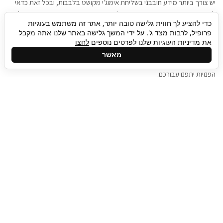
יש צורך ביותר מידע חובבני בשליחת אימוג'י מקושט בלבבות, ובכל זאת כדאי
להגיע בגישה שתמשוך את תשומת הלב וגם כאן תיגבור כח אדם וסיעוד תוכל
כדי להציע לך חווית גלישה טובה יותר, אתר זה משתמש בעוגיות
להועיל. כדאי להתאזר בסבלנות בתהליך חיפוש משרות בעידן המסרים
פרופיל, לרבות מצד ג'. על ידי המשך גלישה באתר שלנו אתה מקבל
המידיים, ולזכור שלמציעי המשרות כבר יש עבודה, והם לא תמיד מתפנים אל
את מדיניות העוגיות שלנו לפרטים נוספים
לחצו
גלילה
קורות החיים שלכם באותו רגע בו התחלתם בתהליך חיפוש המשרות. כדאי
מאשר
לפתח קצת סבלנות, אולי תפתחו בינתיים כמה אפליקציות, עד שהמשרות
לראש
הפנויות יתפנו עבורכם.
העמוד
תיגבור כח אדם
תיגבור חברה ארצית לשירותי כח אדם וסיעוד. חברה
בפריסה ארצית , שירותי מיקור חוץ ואאוטסורסינג
לעסקים