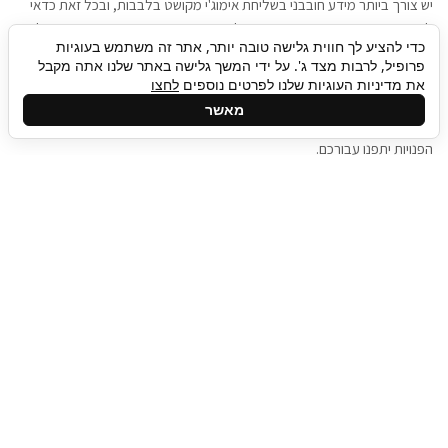
יש צורך ביותר מידע חובבני בשליחת אימוג'י מקושט בלבבות, ובכל זאת כדאי
להגיע בגישה שתמשוך את תשומת הלב וגם כאן תיגבור כח אדם וסיעוד תוכל
כדי להציע לך חווית גלישה טובה יותר, אתר זה משתמש בעוגיות
להועיל. כדאי להתאזר בסבלנות בתהליך חיפוש משרות בעידן המסרים
פרופיל, לרבות מצד ג'. על ידי המשך גלישה באתר שלנו אתה מקבל
המידיים, ולזכור שלמציעי המשרות כבר יש עבודה, והם לא תמיד מתפנים אל
את מדיניות העוגיות שלנו לפרטים נוספים
לחצו
גלילה
קורות החיים שלכם באותו רגע בו התחלתם בתהליך חיפוש המשרות. כדאי
מאשר
לפתח קצת סבלנות, אולי תפתחו בינתיים כמה אפליקציות, עד שהמשרות
לראש
הפנויות יתפנו עבורכם.
העמוד
תיגבור כח אדם
תיגבור חברה ארצית לשירותי כח אדם וסיעוד. חברה
בפריסה ארצית , שירותי מיקור חוץ ואאוטסורסינג
לעסקים