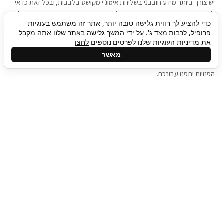
יש צורך ביותר מידע חובבני בשליחת אימוג'י מקושט בלבבות, ובכל זאת כדאי
להגיע בגישה שתמשוך את תשומת הלב וגם כאן תיגבור כח אדם וסיעוד תוכל
כדי להציע לך חווית גלישה טובה יותר, אתר זה משתמש בעוגיות
להועיל. כדאי להתאזר בסבלנות בתהליך חיפוש משרות בעידן המסרים
פרופיל, לרבות מצד ג'. על ידי המשך גלישה באתר שלנו אתה מקבל
המידיים, ולזכור שלמציעי המשרות כבר יש עבודה, והם לא תמיד מתפנים אל
את מדיניות העוגיות שלנו לפרטים נוספים
לחצו
גלילה
קורות החיים שלכם באותו רגע בו התחלתם בתהליך חיפוש המשרות. כדאי
מאשר
לפתח קצת סבלנות, אולי תפתחו בינתיים כמה אפליקציות, עד שהמשרות
לראש
הפנויות יתפנו עבורכם.
העמוד
תיגבור כח אדם
תיגבור חברה ארצית לשירותי כח אדם וסיעוד. חברה
בפריסה ארצית , שירותי מיקור חוץ ואאוטסורסינג
לעסקים