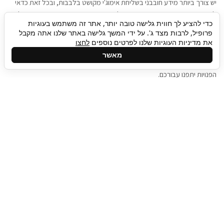
יש צורך ביותר מידע חובבני בשליחת אימוג'י מקושט בלבבות, ובכל זאת כדאי
להגיע בגישה שתמשוך את תשומת הלב וגם כאן תיגבור כח אדם וסיעוד תוכל
כדי להציע לך חווית גלישה טובה יותר, אתר זה משתמש בעוגיות
להועיל. כדאי להתאזר בסבלנות בתהליך חיפוש משרות בעידן המסרים
פרופיל, לרבות מצד ג'. על ידי המשך גלישה באתר שלנו אתה מקבל
המידיים, ולזכור שלמציעי המשרות כבר יש עבודה, והם לא תמיד מתפנים אל
את מדיניות העוגיות שלנו לפרטים נוספים
לחצו
גלילה
קורות החיים שלכם באותו רגע בו התחלתם בתהליך חיפוש המשרות. כדאי
מאשר
לפתח קצת סבלנות, אולי תפתחו בינתיים כמה אפליקציות, עד שהמשרות
לראש
הפנויות יתפנו עבורכם.
העמוד
תיגבור כח אדם
תיגבור חברה ארצית לשירותי כח אדם וסיעוד. חברה
בפריסה ארצית , שירותי מיקור חוץ ואאוטסורסינג
לעסקים