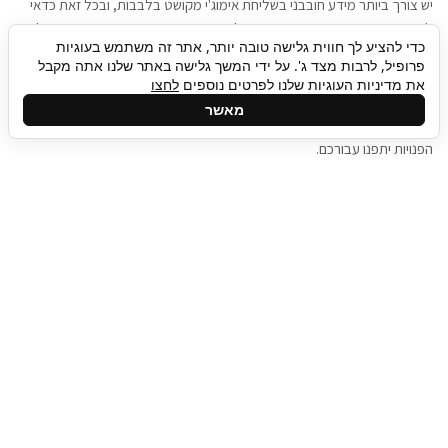
יש צורך ביותר מידע חובבני בשליחת אימוג'י מקושט בלבבות, ובכל זאת כדאי
להגיע בגישה שתמשוך את תשומת הלב וגם כאן תיגבור כח אדם וסיעוד תוכל
כדי להציע לך חווית גלישה טובה יותר, אתר זה משתמש בעוגיות
להועיל. כדאי להתאזר בסבלנות בתהליך חיפוש משרות בעידן המסרים
פרופיל, לרבות מצד ג'. על ידי המשך גלישה באתר שלנו אתה מקבל
המידיים, ולזכור שלמציעי המשרות כבר יש עבודה, והם לא תמיד מתפנים אל
את מדיניות העוגיות שלנו לפרטים נוספים
לחצו
גלילה
קורות החיים שלכם באותו רגע בו התחלתם בתהליך חיפוש המשרות. כדאי
מאשר
לפתח קצת סבלנות, אולי תפתחו בינתיים כמה אפליקציות, עד שהמשרות
לראש
הפנויות יתפנו עבורכם.
העמוד
תיגבור כח אדם
תיגבור חברה ארצית לשירותי כח אדם וסיעוד. חברה
בפריסה ארצית , שירותי מיקור חוץ ואאוטסורסינג
לעסקים