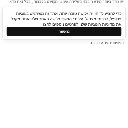
יש צורך ביותר מידע חובבני בשליחת אימוג'י מקושט בלבבות, ובכל זאת כדאי
להגיע בגישה שתמשוך את תשומת הלב וגם כאן תיגבור כח אדם וסיעוד תוכל
כדי להציע לך חווית גלישה טובה יותר, אתר זה משתמש בעוגיות
להועיל. כדאי להתאזר בסבלנות בתהליך חיפוש משרות בעידן המסרים
פרופיל, לרבות מצד ג'. על ידי המשך גלישה באתר שלנו אתה מקבל
המידיים, ולזכור שלמציעי המשרות כבר יש עבודה, והם לא תמיד מתפנים אל
את מדיניות העוגיות שלנו לפרטים נוספים
לחצו
גלילה
קורות החיים שלכם באותו רגע בו התחלתם בתהליך חיפוש המשרות. כדאי
מאשר
לפתח קצת סבלנות, אולי תפתחו בינתיים כמה אפליקציות, עד שהמשרות
לראש
הפנויות יתפנו עבורכם.
העמוד
תיגבור כח אדם
תיגבור חברה ארצית לשירותי כח אדם וסיעוד. חברה
בפריסה ארצית , שירותי מיקור חוץ ואאוטסורסינג
לעסקים