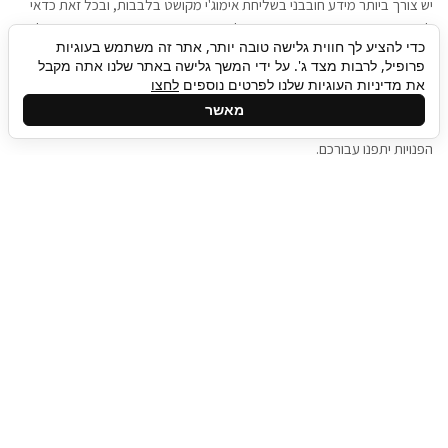
יש צורך ביותר מידע חובבני בשליחת אימוג'י מקושט בלבבות, ובכל זאת כדאי
להגיע בגישה שתמשוך את תשומת הלב וגם כאן תיגבור כח אדם וסיעוד תוכל
כדי להציע לך חווית גלישה טובה יותר, אתר זה משתמש בעוגיות
להועיל. כדאי להתאזר בסבלנות בתהליך חיפוש משרות בעידן המסרים
פרופיל, לרבות מצד ג'. על ידי המשך גלישה באתר שלנו אתה מקבל
המידיים, ולזכור שלמציעי המשרות כבר יש עבודה, והם לא תמיד מתפנים אל
את מדיניות העוגיות שלנו לפרטים נוספים
לחצו
גלילה
קורות החיים שלכם באותו רגע בו התחלתם בתהליך חיפוש המשרות. כדאי
מאשר
לפתח קצת סבלנות, אולי תפתחו בינתיים כמה אפליקציות, עד שהמשרות
לראש
הפנויות יתפנו עבורכם.
העמוד
תיגבור כח אדם
תיגבור חברה ארצית לשירותי כח אדם וסיעוד. חברה
בפריסה ארצית , שירותי מיקור חוץ ואאוטסורסינג
לעסקים