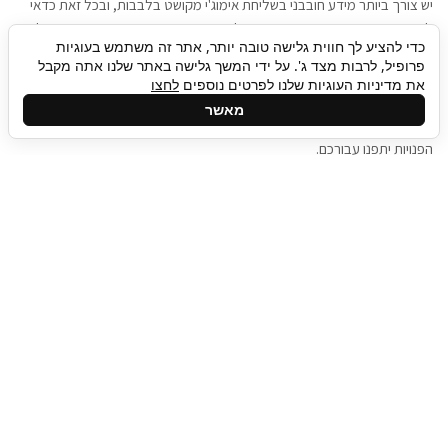
יש צורך ביותר מידע חובבני בשליחת אימוג'י מקושט בלבבות, ובכל זאת כדאי
להגיע בגישה שתמשוך את תשומת הלב וגם כאן תיגבור כח אדם וסיעוד תוכל
כדי להציע לך חווית גלישה טובה יותר, אתר זה משתמש בעוגיות
להועיל. כדאי להתאזר בסבלנות בתהליך חיפוש משרות בעידן המסרים
פרופיל, לרבות מצד ג'. על ידי המשך גלישה באתר שלנו אתה מקבל
המידיים, ולזכור שלמציעי המשרות כבר יש עבודה, והם לא תמיד מתפנים אל
את מדיניות העוגיות שלנו לפרטים נוספים
לחצו
גלילה
קורות החיים שלכם באותו רגע בו התחלתם בתהליך חיפוש המשרות. כדאי
מאשר
לפתח קצת סבלנות, אולי תפתחו בינתיים כמה אפליקציות, עד שהמשרות
לראש
הפנויות יתפנו עבורכם.
העמוד
תיגבור כח אדם
תיגבור חברה ארצית לשירותי כח אדם וסיעוד. חברה
בפריסה ארצית , שירותי מיקור חוץ ואאוטסורסינג
לעסקים