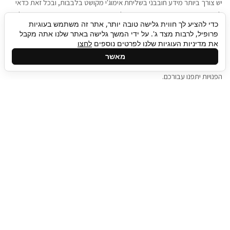
יש צורך ביותר מידע חובבני בשליחת אימוג'י מקושט בלבבות, ובכל זאת כדאי
להגיע בגישה שתמשוך את תשומת הלב וגם כאן תיגבור כח אדם וסיעוד תוכל
כדי להציע לך חווית גלישה טובה יותר, אתר זה משתמש בעוגיות
להועיל. כדאי להתאזר בסבלנות בתהליך חיפוש משרות בעידן המסרים
פרופיל, לרבות מצד ג'. על ידי המשך גלישה באתר שלנו אתה מקבל
המידיים, ולזכור שלמציעי המשרות כבר יש עבודה, והם לא תמיד מתפנים אל
את מדיניות העוגיות שלנו לפרטים נוספים
לחצו
גלילה
קורות החיים שלכם באותו רגע בו התחלתם בתהליך חיפוש המשרות. כדאי
מאשר
לפתח קצת סבלנות, אולי תפתחו בינתיים כמה אפליקציות, עד שהמשרות
לראש
הפנויות יתפנו עבורכם.
העמוד
תיגבור כח אדם
תיגבור חברה ארצית לשירותי כח אדם וסיעוד. חברה
בפריסה ארצית , שירותי מיקור חוץ ואאוטסורסינג
לעסקים