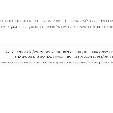
רות פנויות, עלינו להיות מעודכנים גם ביעדי הטכנולוגיה המתגברת. תיגבור כח אדם
י היכרויות, מבחני אישיות ואפליקציות של מפגשים, כך גם שוק העבודה ושוק חיפוש ה
גבור כח אדם וסיעוד. על מנת להגיע אל הדייט המקצועי הגדול, הלא הוא ראיון עבודה
ית גלישה טובה יותר, אתר זה משתמש בעוגיות פרופיל, לרבות מצד ג'. על ידי
בור כח אדם וסיעוד תוכל להועיל. כדאי להתאזר בסבלנות בתהליך חיפוש משרות בעיד
 שלנו אתה מקבל את מדיניות העוגיות שלנו לפרטים נוספים
לחצו
ם בתהליך חיפוש המשרות. כדאי לפתח קצת סבלנות, אולי תפתחו בינתיים כמה אפליק
גיוס עובדים
צור 
מיקור חוץ
ה
גיוס באמצעות אאוטסורסינג
כ
חיפוש וגיוס עובדים
ה