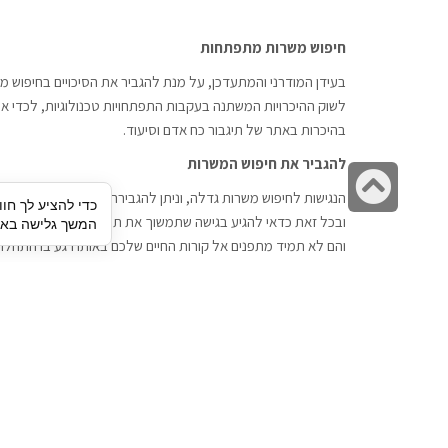
חיפוש משרות מתפתחות
בעידן המודרני והמתעדכן, על מנת להגביר את הסיכויים בחיפוש מש
לשוק ההיכרויות המשתנה בעקבות התפתחויות טכנולוגיות, לכדי אתר
בהיכרות באתר של תיגבור כח אדם וסיעוד.
להגביר את חיפוש המשרות
גלילה
הנגישות לחיפוש משרות גדלה, וניתן להגבירה דרך חברות השמה כתי
כדי להציע לך חוו
לראש
ובכל זאת כדאי להגיע בגישה שתמשוך את תשומת הלב וגם כאן תיג
המשך גלישה באתר
העמוד
והם לא תמיד מתפנים אל קורות החיים שלכם באותו רגע בו התחלת
תיגבור כח אדם
חיפוש עבודה
תיגבור חברה ארצית לשירותי כח אדם
לוח דרושים
וסיעוד. חברה בפריסה ארצית , שירותי
הכנה לראיון עבודה
מיקור חוץ ואאוטסורסינג לעסקים
סניפים