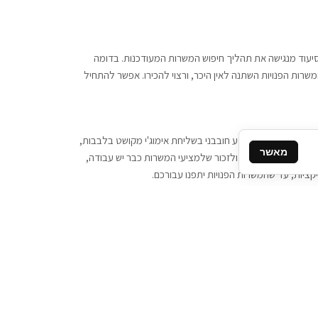
 וסיעוד מנגישה את תהליך חיפוש המשרות המעודכנות. בדומה
משרות הפנויות השתנה לאין היכר, ורצוי להכירו. אפשר להתחיל
, יש צורך ביותר מידע חובבני בשליחת אימוג'י מקושט בלבבות,
מאשר
ן המסרים המידיים, ולזכור שלמציעי המשרות כבר יש עבודה,
ציות, עד שהמשרות הפנויות יתפנו עבורכם.
קשר
תקשרו אלינו: 077-2370000
תבו לנו: sales@tigbur.co.il
נהלת תגבור