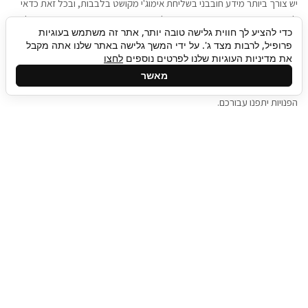
יש צורך ביותר מידע חובבני בשליחת אימוג'י מקושט בלבבות, ובכל זאת כדאי
להגיע בגישה שתמשוך את תשומת הלב וגם כאן תיגבור כח אדם וסיעוד תוכל
כדי להציע לך חווית גלישה טובה יותר, אתר זה משתמש בעוגיות
להועיל. כדאי להתאזר בסבלנות בתהליך חיפוש משרות בעידן המסרים
פרופיל, לרבות מצד ג'. על ידי המשך גלישה באתר שלנו אתה מקבל
המידיים, ולזכור שלמציעי המשרות כבר יש עבודה, והם לא תמיד מתפנים אל
את מדיניות העוגיות שלנו לפרטים נוספים
לחצו
גלילה
קורות החיים שלכם באותו רגע בו התחלתם בתהליך חיפוש המשרות. כדאי
מאשר
לפתח קצת סבלנות, אולי תפתחו בינתיים כמה אפליקציות, עד שהמשרות
לראש
הפנויות יתפנו עבורכם.
העמוד
תיגבור כח אדם
תיגבור חברה ארצית לשירותי כח אדם וסיעוד. חברה
בפריסה ארצית , שירותי מיקור חוץ ואאוטסורסינג
לעסקים