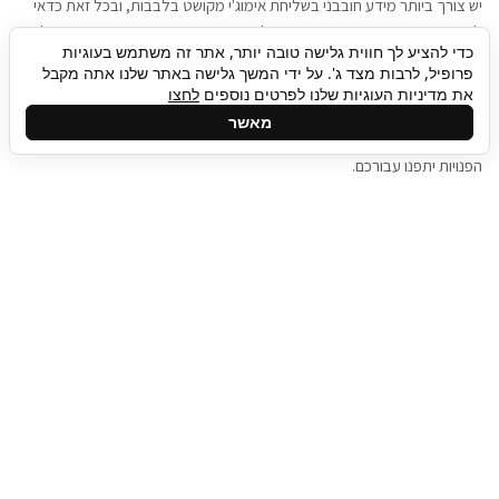
יש צורך ביותר מידע חובבני בשליחת אימוג'י מקושט בלבבות, ובכל זאת כדאי
להגיע בגישה שתמשוך את תשומת הלב וגם כאן תיגבור כח אדם וסיעוד תוכל
כדי להציע לך חווית גלישה טובה יותר, אתר זה משתמש בעוגיות
להועיל. כדאי להתאזר בסבלנות בתהליך חיפוש משרות בעידן המסרים
פרופיל, לרבות מצד ג'. על ידי המשך גלישה באתר שלנו אתה מקבל
המידיים, ולזכור שלמציעי המשרות כבר יש עבודה, והם לא תמיד מתפנים אל
את מדיניות העוגיות שלנו לפרטים נוספים
לחצו
גלילה
קורות החיים שלכם באותו רגע בו התחלתם בתהליך חיפוש המשרות. כדאי
מאשר
לפתח קצת סבלנות, אולי תפתחו בינתיים כמה אפליקציות, עד שהמשרות
לראש
הפנויות יתפנו עבורכם.
העמוד
תיגבור כח אדם
תיגבור חברה ארצית לשירותי כח אדם וסיעוד. חברה
בפריסה ארצית , שירותי מיקור חוץ ואאוטסורסינג
לעסקים