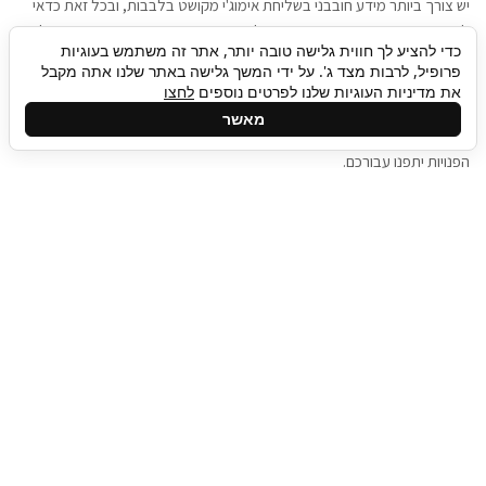
יש צורך ביותר מידע חובבני בשליחת אימוג'י מקושט בלבבות, ובכל זאת כדאי
להגיע בגישה שתמשוך את תשומת הלב וגם כאן תיגבור כח אדם וסיעוד תוכל
כדי להציע לך חווית גלישה טובה יותר, אתר זה משתמש בעוגיות
להועיל. כדאי להתאזר בסבלנות בתהליך חיפוש משרות בעידן המסרים
פרופיל, לרבות מצד ג'. על ידי המשך גלישה באתר שלנו אתה מקבל
המידיים, ולזכור שלמציעי המשרות כבר יש עבודה, והם לא תמיד מתפנים אל
את מדיניות העוגיות שלנו לפרטים נוספים
לחצו
גלילה
קורות החיים שלכם באותו רגע בו התחלתם בתהליך חיפוש המשרות. כדאי
מאשר
לפתח קצת סבלנות, אולי תפתחו בינתיים כמה אפליקציות, עד שהמשרות
לראש
הפנויות יתפנו עבורכם.
העמוד
תיגבור כח אדם
תיגבור חברה ארצית לשירותי כח אדם וסיעוד. חברה
בפריסה ארצית , שירותי מיקור חוץ ואאוטסורסינג
לעסקים