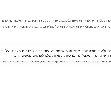
רות פנויות, עלינו להיות מעודכנים גם ביעדי הטכנולוגיה המתגברת. תיגבור כח אדם
י היכרויות, מבחני אישיות ואפליקציות של מפגשים, כך גם שוק העבודה ושוק חיפוש ה
גבור כח אדם וסיעוד. על מנת להגיע אל הדייט המקצועי הגדול, הלא הוא ראיון עבודה
ית גלישה טובה יותר, אתר זה משתמש בעוגיות פרופיל, לרבות מצד ג'. על ידי
בור כח אדם וסיעוד תוכל להועיל. כדאי להתאזר בסבלנות בתהליך חיפוש משרות בעיד
 שלנו אתה מקבל את מדיניות העוגיות שלנו לפרטים נוספים
לחצו
ם בתהליך חיפוש המשרות. כדאי לפתח קצת סבלנות, אולי תפתחו בינתיים כמה אפליק
גיוס עובדים
צור 
מיקור חוץ
ה
גיוס באמצעות אאוטסורסינג
כ
חיפוש וגיוס עובדים
ה