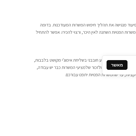
 וסיעוד מנגישה את תהליך חיפוש המשרות המעודכנות. בדומה
משרות הפנויות השתנה לאין היכר, ורצוי להכירו. אפשר להתחיל
, יש צורך ביותר מידע חובבני בשליחת אימוג'י מקושט בלבבות,
מאשר
ן המסרים המידיים, ולזכור שלמציעי המשרות כבר יש עבודה,
ציות, עד שהמשרות הפנויות יתפנו עבורכם.
קשר
תקשרו אלינו: 077-2370000
תבו לנו: sales@tigbur.co.il
נהלת תגבור