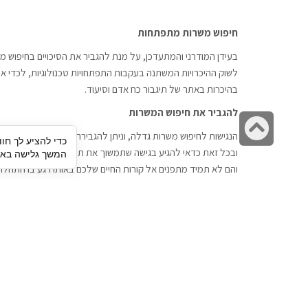
חיפוש משרות מתפתחות
בעידן המודרני והמתעדכן, על מנת להגביר את הסיכויים בחיפוש מש
לשוק ההיכרויות המשתנה בעקבות התפתחויות טכנולוגיות, לכדי אתר
בהיכרות באתר של תיגבור כח אדם וסיעוד.
להגביר את חיפוש המשרות
גלילה
הנגישות לחיפוש משרות גדלה, וניתן להגבירה דרך חברות השמה כתי
כדי להציע לך חוו
לראש
ובכל זאת כדאי להגיע בגישה שתמשוך את תשומת הלב וגם כאן תיג
המשך גלישה באתר
העמוד
והם לא תמיד מתפנים אל קורות החיים שלכם באותו רגע בו התחלת
תיגבור כח אדם
חיפוש עבודה
תיגבור חברה ארצית לשירותי כח אדם
לוח דרושים
וסיעוד. חברה בפריסה ארצית , שירותי
הכנה לראיון עבודה
מיקור חוץ ואאוטסורסינג לעסקים
סניפים