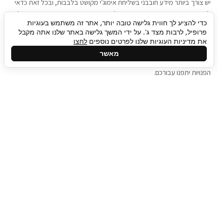
יש צורך ביותר מידע חובבני בשליחת אימוג'י מקושט בלבבות, ובכל זאת כדאי
להגיע בגישה שתמשוך את תשומת הלב וגם כאן תיגבור כח אדם וסיעוד תוכל
כדי להציע לך חווית גלישה טובה יותר, אתר זה משתמש בעוגיות
להועיל. כדאי להתאזר בסבלנות בתהליך חיפוש משרות בעידן המסרים
פרופיל, לרבות מצד ג'. על ידי המשך גלישה באתר שלנו אתה מקבל
המידיים, ולזכור שלמציעי המשרות כבר יש עבודה, והם לא תמיד מתפנים אל
את מדיניות העוגיות שלנו לפרטים נוספים
לחצו
גלילה
קורות החיים שלכם באותו רגע בו התחלתם בתהליך חיפוש המשרות. כדאי
מאשר
לפתח קצת סבלנות, אולי תפתחו בינתיים כמה אפליקציות, עד שהמשרות
לראש
הפנויות יתפנו עבורכם.
העמוד
תיגבור כח אדם
תיגבור חברה ארצית לשירותי כח אדם וסיעוד. חברה
בפריסה ארצית , שירותי מיקור חוץ ואאוטסורסינג
לעסקים