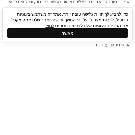
יש צורך ביותר מידע חובבני בשליחת אימוג'י מקושט בלבבות, ובכל זאת כדאי
להגיע בגישה שתמשוך את תשומת הלב וגם כאן תיגבור כח אדם וסיעוד תוכל
כדי להציע לך חווית גלישה טובה יותר, אתר זה משתמש בעוגיות
להועיל. כדאי להתאזר בסבלנות בתהליך חיפוש משרות בעידן המסרים
פרופיל, לרבות מצד ג'. על ידי המשך גלישה באתר שלנו אתה מקבל
המידיים, ולזכור שלמציעי המשרות כבר יש עבודה, והם לא תמיד מתפנים אל
את מדיניות העוגיות שלנו לפרטים נוספים
לחצו
גלילה
קורות החיים שלכם באותו רגע בו התחלתם בתהליך חיפוש המשרות. כדאי
מאשר
לפתח קצת סבלנות, אולי תפתחו בינתיים כמה אפליקציות, עד שהמשרות
לראש
הפנויות יתפנו עבורכם.
העמוד
תיגבור כח אדם
תיגבור חברה ארצית לשירותי כח אדם וסיעוד. חברה
בפריסה ארצית , שירותי מיקור חוץ ואאוטסורסינג
לעסקים