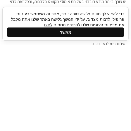
יש צורך ביותר מידע חובבני בשליחת אימוג'י מקושט בלבבות, ובכל זאת כדאי
להגיע בגישה שתמשוך את תשומת הלב וגם כאן תיגבור כח אדם וסיעוד תוכל
כדי להציע לך חווית גלישה טובה יותר, אתר זה משתמש בעוגיות
להועיל. כדאי להתאזר בסבלנות בתהליך חיפוש משרות בעידן המסרים
פרופיל, לרבות מצד ג'. על ידי המשך גלישה באתר שלנו אתה מקבל
המידיים, ולזכור שלמציעי המשרות כבר יש עבודה, והם לא תמיד מתפנים אל
את מדיניות העוגיות שלנו לפרטים נוספים
לחצו
גלילה
קורות החיים שלכם באותו רגע בו התחלתם בתהליך חיפוש המשרות. כדאי
מאשר
לפתח קצת סבלנות, אולי תפתחו בינתיים כמה אפליקציות, עד שהמשרות
לראש
הפנויות יתפנו עבורכם.
העמוד
תיגבור כח אדם
תיגבור חברה ארצית לשירותי כח אדם וסיעוד. חברה
בפריסה ארצית , שירותי מיקור חוץ ואאוטסורסינג
לעסקים