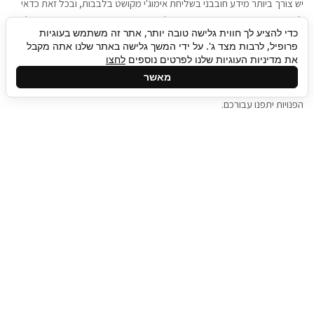
יש צורך ביותר מידע חובבני בשליחת אימוג'י מקושט בלבבות, ובכל זאת כדאי
להגיע בגישה שתמשוך את תשומת הלב וגם כאן תיגבור כח אדם וסיעוד תוכל
כדי להציע לך חווית גלישה טובה יותר, אתר זה משתמש בעוגיות
להועיל. כדאי להתאזר בסבלנות בתהליך חיפוש משרות בעידן המסרים
פרופיל, לרבות מצד ג'. על ידי המשך גלישה באתר שלנו אתה מקבל
המידיים, ולזכור שלמציעי המשרות כבר יש עבודה, והם לא תמיד מתפנים אל
את מדיניות העוגיות שלנו לפרטים נוספים
לחצו
גלילה
קורות החיים שלכם באותו רגע בו התחלתם בתהליך חיפוש המשרות. כדאי
מאשר
לפתח קצת סבלנות, אולי תפתחו בינתיים כמה אפליקציות, עד שהמשרות
לראש
הפנויות יתפנו עבורכם.
העמוד
תיגבור כח אדם
תיגבור חברה ארצית לשירותי כח אדם וסיעוד. חברה
בפריסה ארצית , שירותי מיקור חוץ ואאוטסורסינג
לעסקים