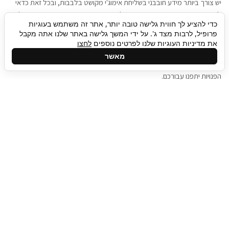
יש צורך ביותר מידע חובבני בשליחת אימוג'י מקושט בלבבות, ובכל זאת כדאי
להגיע בגישה שתמשוך את תשומת הלב וגם כאן תיגבור כח אדם וסיעוד תוכל
כדי להציע לך חווית גלישה טובה יותר, אתר זה משתמש בעוגיות
להועיל. כדאי להתאזר בסבלנות בתהליך חיפוש משרות בעידן המסרים
פרופיל, לרבות מצד ג'. על ידי המשך גלישה באתר שלנו אתה מקבל
המידיים, ולזכור שלמציעי המשרות כבר יש עבודה, והם לא תמיד מתפנים אל
את מדיניות העוגיות שלנו לפרטים נוספים
לחצו
גלילה
קורות החיים שלכם באותו רגע בו התחלתם בתהליך חיפוש המשרות. כדאי
מאשר
לפתח קצת סבלנות, אולי תפתחו בינתיים כמה אפליקציות, עד שהמשרות
לראש
הפנויות יתפנו עבורכם.
העמוד
תיגבור כח אדם
תיגבור חברה ארצית לשירותי כח אדם וסיעוד. חברה
בפריסה ארצית , שירותי מיקור חוץ ואאוטסורסינג
לעסקים