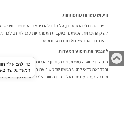
חיפוש משרות מתפתחות
בעידן המודרני והמתעדכן, על מנת להגביר את הסיכויים בחיפוש מש
לשוק ההיכרויות המשתנה בעקבות התפתחויות טכנולוגיות, לכדי אתר
בהיכרות באתר של תיגבור כח אדם וסיעוד.
להגביר את חיפוש המשרות
גלילה
הנגישות לחיפוש משרות גדלה, וניתן להגבירה דרך חברות השמה כתי
כדי להציע לך חוו
לראש
ובכל זאת כדאי להגיע בגישה שתמשוך את תשומת הלב וגם כאן תיג
המשך גלישה באתר
העמוד
והם לא תמיד מתפנים אל קורות החיים שלכם באותו רגע בו התחלת
תיגבור כח אדם
חיפוש עבודה
תיגבור חברה ארצית לשירותי כח אדם
לוח דרושים
וסיעוד. חברה בפריסה ארצית , שירותי
הכנה לראיון עבודה
מיקור חוץ ואאוטסורסינג לעסקים
סניפים