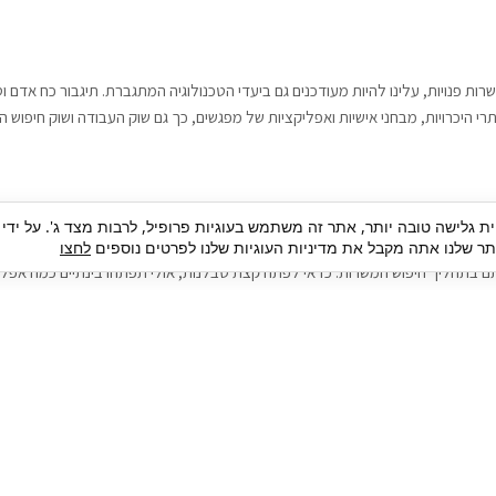
רות פנויות, עלינו להיות מעודכנים גם ביעדי הטכנולוגיה המתגברת. תיגבור כח אדם
י היכרויות, מבחני אישיות ואפליקציות של מפגשים, כך גם שוק העבודה ושוק חיפוש ה
גבור כח אדם וסיעוד. על מנת להגיע אל הדייט המקצועי הגדול, הלא הוא ראיון עבודה
ית גלישה טובה יותר, אתר זה משתמש בעוגיות פרופיל, לרבות מצד ג'. על ידי
בור כח אדם וסיעוד תוכל להועיל. כדאי להתאזר בסבלנות בתהליך חיפוש משרות בעיד
 שלנו אתה מקבל את מדיניות העוגיות שלנו לפרטים נוספים
לחצו
ם בתהליך חיפוש המשרות. כדאי לפתח קצת סבלנות, אולי תפתחו בינתיים כמה אפליק
גיוס עובדים
צור 
מיקור חוץ
ה
גיוס באמצעות אאוטסורסינג
כ
חיפוש וגיוס עובדים
ה