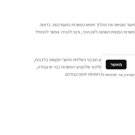
 וסיעוד מנגישה את תהליך חיפוש המשרות המעודכנות. בדומה
משרות הפנויות השתנה לאין היכר, ורצוי להכירו. אפשר להתחיל
, יש צורך ביותר מידע חובבני בשליחת אימוג'י מקושט בלבבות,
מאשר
ן המסרים המידיים, ולזכור שלמציעי המשרות כבר יש עבודה,
ציות, עד שהמשרות הפנויות יתפנו עבורכם.
קשר
תקשרו אלינו: 077-2370000
תבו לנו: sales@tigbur.co.il
נהלת תגבור