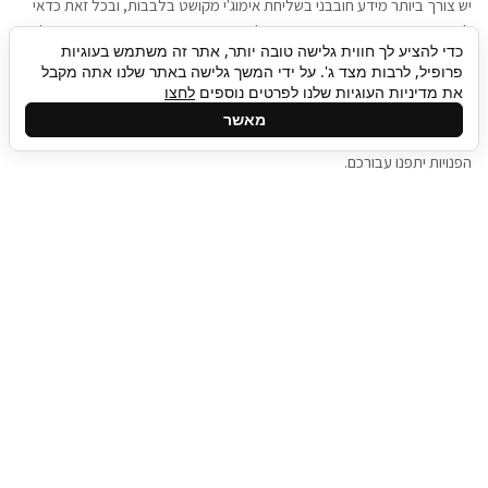
יש צורך ביותר מידע חובבני בשליחת אימוג'י מקושט בלבבות, ובכל זאת כדאי
להגיע בגישה שתמשוך את תשומת הלב וגם כאן תיגבור כח אדם וסיעוד תוכל
כדי להציע לך חווית גלישה טובה יותר, אתר זה משתמש בעוגיות
להועיל. כדאי להתאזר בסבלנות בתהליך חיפוש משרות בעידן המסרים
פרופיל, לרבות מצד ג'. על ידי המשך גלישה באתר שלנו אתה מקבל
המידיים, ולזכור שלמציעי המשרות כבר יש עבודה, והם לא תמיד מתפנים אל
את מדיניות העוגיות שלנו לפרטים נוספים
לחצו
גלילה
קורות החיים שלכם באותו רגע בו התחלתם בתהליך חיפוש המשרות. כדאי
מאשר
לפתח קצת סבלנות, אולי תפתחו בינתיים כמה אפליקציות, עד שהמשרות
לראש
הפנויות יתפנו עבורכם.
העמוד
תיגבור כח אדם
תיגבור חברה ארצית לשירותי כח אדם וסיעוד. חברה
בפריסה ארצית , שירותי מיקור חוץ ואאוטסורסינג
לעסקים