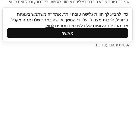
יש צורך ביותר מידע חובבני בשליחת אימוג'י מקושט בלבבות, ובכל זאת כדאי
להגיע בגישה שתמשוך את תשומת הלב וגם כאן תיגבור כח אדם וסיעוד תוכל
כדי להציע לך חווית גלישה טובה יותר, אתר זה משתמש בעוגיות
להועיל. כדאי להתאזר בסבלנות בתהליך חיפוש משרות בעידן המסרים
פרופיל, לרבות מצד ג'. על ידי המשך גלישה באתר שלנו אתה מקבל
המידיים, ולזכור שלמציעי המשרות כבר יש עבודה, והם לא תמיד מתפנים אל
את מדיניות העוגיות שלנו לפרטים נוספים
לחצו
גלילה
קורות החיים שלכם באותו רגע בו התחלתם בתהליך חיפוש המשרות. כדאי
מאשר
לפתח קצת סבלנות, אולי תפתחו בינתיים כמה אפליקציות, עד שהמשרות
לראש
הפנויות יתפנו עבורכם.
העמוד
תיגבור כח אדם
תיגבור חברה ארצית לשירותי כח אדם וסיעוד. חברה
בפריסה ארצית , שירותי מיקור חוץ ואאוטסורסינג
לעסקים