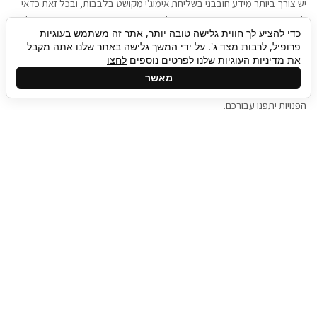
יש צורך ביותר מידע חובבני בשליחת אימוג'י מקושט בלבבות, ובכל זאת כדאי
להגיע בגישה שתמשוך את תשומת הלב וגם כאן תיגבור כח אדם וסיעוד תוכל
כדי להציע לך חווית גלישה טובה יותר, אתר זה משתמש בעוגיות
להועיל. כדאי להתאזר בסבלנות בתהליך חיפוש משרות בעידן המסרים
פרופיל, לרבות מצד ג'. על ידי המשך גלישה באתר שלנו אתה מקבל
המידיים, ולזכור שלמציעי המשרות כבר יש עבודה, והם לא תמיד מתפנים אל
את מדיניות העוגיות שלנו לפרטים נוספים
לחצו
גלילה
קורות החיים שלכם באותו רגע בו התחלתם בתהליך חיפוש המשרות. כדאי
מאשר
לפתח קצת סבלנות, אולי תפתחו בינתיים כמה אפליקציות, עד שהמשרות
לראש
הפנויות יתפנו עבורכם.
העמוד
תיגבור כח אדם
תיגבור חברה ארצית לשירותי כח אדם וסיעוד. חברה
בפריסה ארצית , שירותי מיקור חוץ ואאוטסורסינג
לעסקים