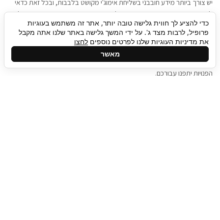
יש צורך ביותר מידע חובבני בשליחת אימוג'י מקושט בלבבות, ובכל זאת כדאי
להגיע בגישה שתמשוך את תשומת הלב וגם כאן תיגבור כח אדם וסיעוד תוכל
כדי להציע לך חווית גלישה טובה יותר, אתר זה משתמש בעוגיות
להועיל. כדאי להתאזר בסבלנות בתהליך חיפוש משרות בעידן המסרים
פרופיל, לרבות מצד ג'. על ידי המשך גלישה באתר שלנו אתה מקבל
המידיים, ולזכור שלמציעי המשרות כבר יש עבודה, והם לא תמיד מתפנים אל
את מדיניות העוגיות שלנו לפרטים נוספים
לחצו
גלילה
קורות החיים שלכם באותו רגע בו התחלתם בתהליך חיפוש המשרות. כדאי
מאשר
לפתח קצת סבלנות, אולי תפתחו בינתיים כמה אפליקציות, עד שהמשרות
לראש
הפנויות יתפנו עבורכם.
העמוד
תיגבור כח אדם
תיגבור חברה ארצית לשירותי כח אדם וסיעוד. חברה
בפריסה ארצית , שירותי מיקור חוץ ואאוטסורסינג
לעסקים