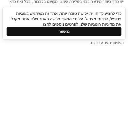
יש צורך ביותר מידע חובבני בשליחת אימוג'י מקושט בלבבות, ובכל זאת כדאי
להגיע בגישה שתמשוך את תשומת הלב וגם כאן תיגבור כח אדם וסיעוד תוכל
כדי להציע לך חווית גלישה טובה יותר, אתר זה משתמש בעוגיות
להועיל. כדאי להתאזר בסבלנות בתהליך חיפוש משרות בעידן המסרים
פרופיל, לרבות מצד ג'. על ידי המשך גלישה באתר שלנו אתה מקבל
המידיים, ולזכור שלמציעי המשרות כבר יש עבודה, והם לא תמיד מתפנים אל
את מדיניות העוגיות שלנו לפרטים נוספים
לחצו
גלילה
קורות החיים שלכם באותו רגע בו התחלתם בתהליך חיפוש המשרות. כדאי
מאשר
לפתח קצת סבלנות, אולי תפתחו בינתיים כמה אפליקציות, עד שהמשרות
לראש
הפנויות יתפנו עבורכם.
העמוד
תיגבור כח אדם
תיגבור חברה ארצית לשירותי כח אדם וסיעוד. חברה
בפריסה ארצית , שירותי מיקור חוץ ואאוטסורסינג
לעסקים