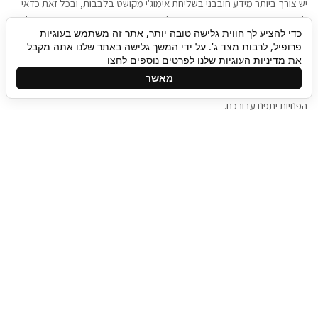
יש צורך ביותר מידע חובבני בשליחת אימוג'י מקושט בלבבות, ובכל זאת כדאי
להגיע בגישה שתמשוך את תשומת הלב וגם כאן תיגבור כח אדם וסיעוד תוכל
כדי להציע לך חווית גלישה טובה יותר, אתר זה משתמש בעוגיות
להועיל. כדאי להתאזר בסבלנות בתהליך חיפוש משרות בעידן המסרים
פרופיל, לרבות מצד ג'. על ידי המשך גלישה באתר שלנו אתה מקבל
המידיים, ולזכור שלמציעי המשרות כבר יש עבודה, והם לא תמיד מתפנים אל
את מדיניות העוגיות שלנו לפרטים נוספים
לחצו
גלילה
קורות החיים שלכם באותו רגע בו התחלתם בתהליך חיפוש המשרות. כדאי
מאשר
לפתח קצת סבלנות, אולי תפתחו בינתיים כמה אפליקציות, עד שהמשרות
לראש
הפנויות יתפנו עבורכם.
העמוד
תיגבור כח אדם
תיגבור חברה ארצית לשירותי כח אדם וסיעוד. חברה
בפריסה ארצית , שירותי מיקור חוץ ואאוטסורסינג
לעסקים