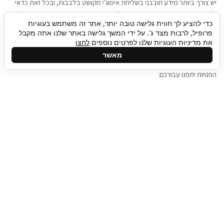
יש צורך ביותר מידע חובבני בשליחת אימוג'י מקושט בלבבות, ובכל זאת כדאי
להגיע בגישה שתמשוך את תשומת הלב וגם כאן תיגבור כח אדם וסיעוד תוכל
כדי להציע לך חווית גלישה טובה יותר, אתר זה משתמש בעוגיות
להועיל. כדאי להתאזר בסבלנות בתהליך חיפוש משרות בעידן המסרים
פרופיל, לרבות מצד ג'. על ידי המשך גלישה באתר שלנו אתה מקבל
המידיים, ולזכור שלמציעי המשרות כבר יש עבודה, והם לא תמיד מתפנים אל
את מדיניות העוגיות שלנו לפרטים נוספים
לחצו
גלילה
קורות החיים שלכם באותו רגע בו התחלתם בתהליך חיפוש המשרות. כדאי
מאשר
לפתח קצת סבלנות, אולי תפתחו בינתיים כמה אפליקציות, עד שהמשרות
לראש
הפנויות יתפנו עבורכם.
העמוד
תיגבור כח אדם
תיגבור חברה ארצית לשירותי כח אדם וסיעוד. חברה
בפריסה ארצית , שירותי מיקור חוץ ואאוטסורסינג
לעסקים