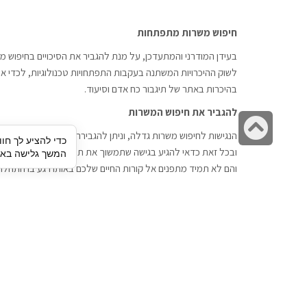
חיפוש משרות מתפתחות
בעידן המודרני והמתעדכן, על מנת להגביר את הסיכויים בחיפוש מש
לשוק ההיכרויות המשתנה בעקבות התפתחויות טכנולוגיות, לכדי אתר
בהיכרות באתר של תיגבור כח אדם וסיעוד.
להגביר את חיפוש המשרות
גלילה
הנגישות לחיפוש משרות גדלה, וניתן להגבירה דרך חברות השמה כתי
כדי להציע לך חוו
לראש
ובכל זאת כדאי להגיע בגישה שתמשוך את תשומת הלב וגם כאן תיג
המשך גלישה באתר
העמוד
והם לא תמיד מתפנים אל קורות החיים שלכם באותו רגע בו התחלת
תיגבור כח אדם
חיפוש עבודה
תיגבור חברה ארצית לשירותי כח אדם
לוח דרושים
וסיעוד. חברה בפריסה ארצית , שירותי
הכנה לראיון עבודה
מיקור חוץ ואאוטסורסינג לעסקים
סניפים