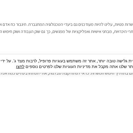
רות פנויות, עלינו להיות מעודכנים גם ביעדי הטכנולוגיה המתגברת. תיגבור כח אדם
י היכרויות, מבחני אישיות ואפליקציות של מפגשים, כך גם שוק העבודה ושוק חיפוש ה
גבור כח אדם וסיעוד. על מנת להגיע אל הדייט המקצועי הגדול, הלא הוא ראיון עבודה
ית גלישה טובה יותר, אתר זה משתמש בעוגיות פרופיל, לרבות מצד ג'. על ידי
בור כח אדם וסיעוד תוכל להועיל. כדאי להתאזר בסבלנות בתהליך חיפוש משרות בעיד
 שלנו אתה מקבל את מדיניות העוגיות שלנו לפרטים נוספים
לחצו
ם בתהליך חיפוש המשרות. כדאי לפתח קצת סבלנות, אולי תפתחו בינתיים כמה אפליק
גיוס עובדים
צור 
מיקור חוץ
ה
גיוס באמצעות אאוטסורסינג
כ
חיפוש וגיוס עובדים
ה