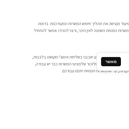
 וסיעוד מנגישה את תהליך חיפוש המשרות המעודכנות. בדומה
משרות הפנויות השתנה לאין היכר, ורצוי להכירו. אפשר להתחיל
, יש צורך ביותר מידע חובבני בשליחת אימוג'י מקושט בלבבות,
מאשר
ן המסרים המידיים, ולזכור שלמציעי המשרות כבר יש עבודה,
ציות, עד שהמשרות הפנויות יתפנו עבורכם.
קשר
תקשרו אלינו: 077-2370000
תבו לנו: sales@tigbur.co.il
נהלת תגבור