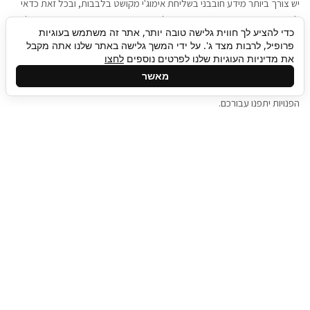
יש צורך ביותר מידע חובבני בשליחת אימוג'י מקושט בלבבות, ובכל זאת כדאי
להגיע בגישה שתמשוך את תשומת הלב וגם כאן תיגבור כח אדם וסיעוד תוכל
כדי להציע לך חווית גלישה טובה יותר, אתר זה משתמש בעוגיות
להועיל. כדאי להתאזר בסבלנות בתהליך חיפוש משרות בעידן המסרים
פרופיל, לרבות מצד ג'. על ידי המשך גלישה באתר שלנו אתה מקבל
המידיים, ולזכור שלמציעי המשרות כבר יש עבודה, והם לא תמיד מתפנים אל
את מדיניות העוגיות שלנו לפרטים נוספים
לחצו
גלילה
קורות החיים שלכם באותו רגע בו התחלתם בתהליך חיפוש המשרות. כדאי
מאשר
לפתח קצת סבלנות, אולי תפתחו בינתיים כמה אפליקציות, עד שהמשרות
לראש
הפנויות יתפנו עבורכם.
העמוד
תיגבור כח אדם
תיגבור חברה ארצית לשירותי כח אדם וסיעוד. חברה
בפריסה ארצית , שירותי מיקור חוץ ואאוטסורסינג
לעסקים