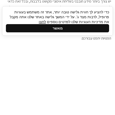
יש צורך ביותר מידע חובבני בשליחת אימוג'י מקושט בלבבות, ובכל זאת כדאי
להגיע בגישה שתמשוך את תשומת הלב וגם כאן תיגבור כח אדם וסיעוד תוכל
כדי להציע לך חווית גלישה טובה יותר, אתר זה משתמש בעוגיות
להועיל. כדאי להתאזר בסבלנות בתהליך חיפוש משרות בעידן המסרים
פרופיל, לרבות מצד ג'. על ידי המשך גלישה באתר שלנו אתה מקבל
המידיים, ולזכור שלמציעי המשרות כבר יש עבודה, והם לא תמיד מתפנים אל
את מדיניות העוגיות שלנו לפרטים נוספים
לחצו
גלילה
קורות החיים שלכם באותו רגע בו התחלתם בתהליך חיפוש המשרות. כדאי
מאשר
לפתח קצת סבלנות, אולי תפתחו בינתיים כמה אפליקציות, עד שהמשרות
לראש
הפנויות יתפנו עבורכם.
העמוד
תיגבור כח אדם
תיגבור חברה ארצית לשירותי כח אדם וסיעוד. חברה
בפריסה ארצית , שירותי מיקור חוץ ואאוטסורסינג
לעסקים