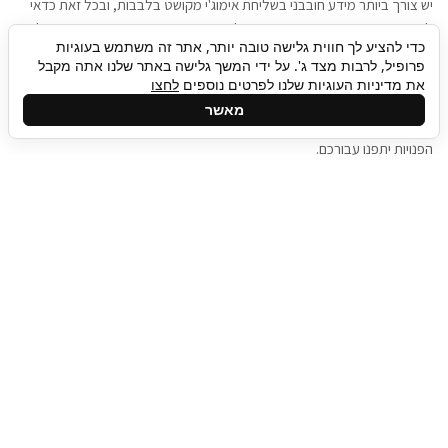
יש צורך ביותר מידע חובבני בשליחת אימוג'י מקושט בלבבות, ובכל זאת כדאי
להגיע בגישה שתמשוך את תשומת הלב וגם כאן תיגבור כח אדם וסיעוד תוכל
כדי להציע לך חווית גלישה טובה יותר, אתר זה משתמש בעוגיות
להועיל. כדאי להתאזר בסבלנות בתהליך חיפוש משרות בעידן המסרים
פרופיל, לרבות מצד ג'. על ידי המשך גלישה באתר שלנו אתה מקבל
המידיים, ולזכור שלמציעי המשרות כבר יש עבודה, והם לא תמיד מתפנים אל
את מדיניות העוגיות שלנו לפרטים נוספים
לחצו
גלילה
קורות החיים שלכם באותו רגע בו התחלתם בתהליך חיפוש המשרות. כדאי
מאשר
לפתח קצת סבלנות, אולי תפתחו בינתיים כמה אפליקציות, עד שהמשרות
לראש
הפנויות יתפנו עבורכם.
העמוד
תיגבור כח אדם
תיגבור חברה ארצית לשירותי כח אדם וסיעוד. חברה
בפריסה ארצית , שירותי מיקור חוץ ואאוטסורסינג
לעסקים