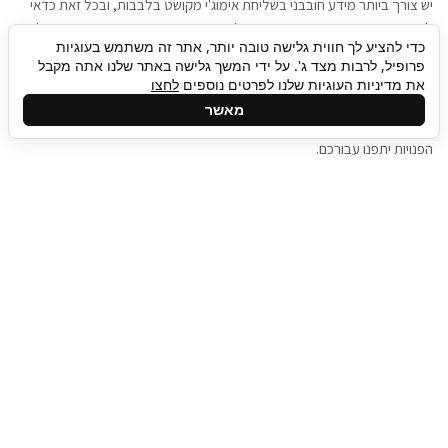
יש צורך ביותר מידע חובבני בשליחת אימוג'י מקושט בלבבות, ובכל זאת כדאי
להגיע בגישה שתמשוך את תשומת הלב וגם כאן תיגבור כח אדם וסיעוד תוכל
כדי להציע לך חווית גלישה טובה יותר, אתר זה משתמש בעוגיות
להועיל. כדאי להתאזר בסבלנות בתהליך חיפוש משרות בעידן המסרים
פרופיל, לרבות מצד ג'. על ידי המשך גלישה באתר שלנו אתה מקבל
המידיים, ולזכור שלמציעי המשרות כבר יש עבודה, והם לא תמיד מתפנים אל
את מדיניות העוגיות שלנו לפרטים נוספים
לחצו
גלילה
קורות החיים שלכם באותו רגע בו התחלתם בתהליך חיפוש המשרות. כדאי
מאשר
לפתח קצת סבלנות, אולי תפתחו בינתיים כמה אפליקציות, עד שהמשרות
לראש
הפנויות יתפנו עבורכם.
העמוד
תיגבור כח אדם
תיגבור חברה ארצית לשירותי כח אדם וסיעוד. חברה
בפריסה ארצית , שירותי מיקור חוץ ואאוטסורסינג
לעסקים