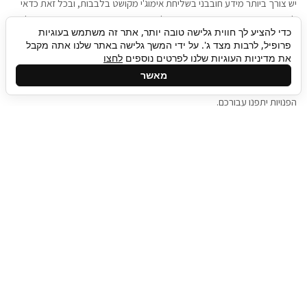
יש צורך ביותר מידע חובבני בשליחת אימוג'י מקושט בלבבות, ובכל זאת כדאי
להגיע בגישה שתמשוך את תשומת הלב וגם כאן תיגבור כח אדם וסיעוד תוכל
כדי להציע לך חווית גלישה טובה יותר, אתר זה משתמש בעוגיות
להועיל. כדאי להתאזר בסבלנות בתהליך חיפוש משרות בעידן המסרים
פרופיל, לרבות מצד ג'. על ידי המשך גלישה באתר שלנו אתה מקבל
המידיים, ולזכור שלמציעי המשרות כבר יש עבודה, והם לא תמיד מתפנים אל
את מדיניות העוגיות שלנו לפרטים נוספים
לחצו
גלילה
קורות החיים שלכם באותו רגע בו התחלתם בתהליך חיפוש המשרות. כדאי
מאשר
לפתח קצת סבלנות, אולי תפתחו בינתיים כמה אפליקציות, עד שהמשרות
לראש
הפנויות יתפנו עבורכם.
העמוד
תיגבור כח אדם
תיגבור חברה ארצית לשירותי כח אדם וסיעוד. חברה
בפריסה ארצית , שירותי מיקור חוץ ואאוטסורסינג
לעסקים