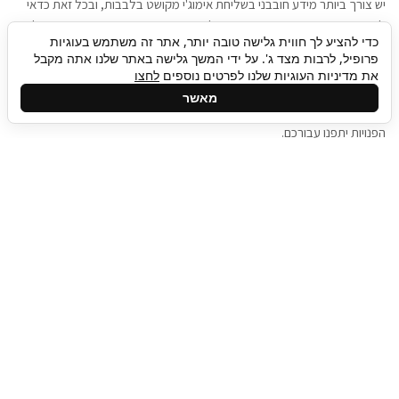
יש צורך ביותר מידע חובבני בשליחת אימוג'י מקושט בלבבות, ובכל זאת כדאי
להגיע בגישה שתמשוך את תשומת הלב וגם כאן תיגבור כח אדם וסיעוד תוכל
כדי להציע לך חווית גלישה טובה יותר, אתר זה משתמש בעוגיות
להועיל. כדאי להתאזר בסבלנות בתהליך חיפוש משרות בעידן המסרים
פרופיל, לרבות מצד ג'. על ידי המשך גלישה באתר שלנו אתה מקבל
המידיים, ולזכור שלמציעי המשרות כבר יש עבודה, והם לא תמיד מתפנים אל
את מדיניות העוגיות שלנו לפרטים נוספים
לחצו
גלילה
קורות החיים שלכם באותו רגע בו התחלתם בתהליך חיפוש המשרות. כדאי
מאשר
לפתח קצת סבלנות, אולי תפתחו בינתיים כמה אפליקציות, עד שהמשרות
לראש
הפנויות יתפנו עבורכם.
העמוד
תיגבור כח אדם
תיגבור חברה ארצית לשירותי כח אדם וסיעוד. חברה
בפריסה ארצית , שירותי מיקור חוץ ואאוטסורסינג
לעסקים