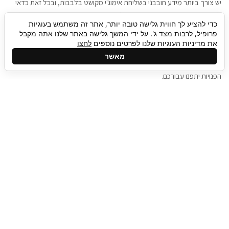
יש צורך ביותר מידע חובבני בשליחת אימוג'י מקושט בלבבות, ובכל זאת כדאי
להגיע בגישה שתמשוך את תשומת הלב וגם כאן תיגבור כח אדם וסיעוד תוכל
כדי להציע לך חווית גלישה טובה יותר, אתר זה משתמש בעוגיות
להועיל. כדאי להתאזר בסבלנות בתהליך חיפוש משרות בעידן המסרים
פרופיל, לרבות מצד ג'. על ידי המשך גלישה באתר שלנו אתה מקבל
המידיים, ולזכור שלמציעי המשרות כבר יש עבודה, והם לא תמיד מתפנים אל
את מדיניות העוגיות שלנו לפרטים נוספים
לחצו
גלילה
קורות החיים שלכם באותו רגע בו התחלתם בתהליך חיפוש המשרות. כדאי
מאשר
לפתח קצת סבלנות, אולי תפתחו בינתיים כמה אפליקציות, עד שהמשרות
לראש
הפנויות יתפנו עבורכם.
העמוד
תיגבור כח אדם
תיגבור חברה ארצית לשירותי כח אדם וסיעוד. חברה
בפריסה ארצית , שירותי מיקור חוץ ואאוטסורסינג
לעסקים