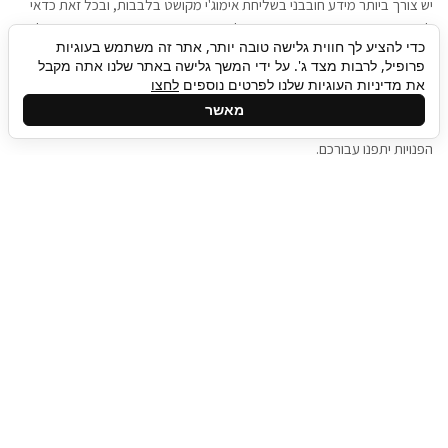
יש צורך ביותר מידע חובבני בשליחת אימוג'י מקושט בלבבות, ובכל זאת כדאי
להגיע בגישה שתמשוך את תשומת הלב וגם כאן תיגבור כח אדם וסיעוד תוכל
כדי להציע לך חווית גלישה טובה יותר, אתר זה משתמש בעוגיות
להועיל. כדאי להתאזר בסבלנות בתהליך חיפוש משרות בעידן המסרים
פרופיל, לרבות מצד ג'. על ידי המשך גלישה באתר שלנו אתה מקבל
המידיים, ולזכור שלמציעי המשרות כבר יש עבודה, והם לא תמיד מתפנים אל
את מדיניות העוגיות שלנו לפרטים נוספים
לחצו
גלילה
קורות החיים שלכם באותו רגע בו התחלתם בתהליך חיפוש המשרות. כדאי
מאשר
לפתח קצת סבלנות, אולי תפתחו בינתיים כמה אפליקציות, עד שהמשרות
לראש
הפנויות יתפנו עבורכם.
העמוד
תיגבור כח אדם
תיגבור חברה ארצית לשירותי כח אדם וסיעוד. חברה
בפריסה ארצית , שירותי מיקור חוץ ואאוטסורסינג
לעסקים