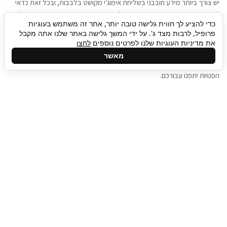
יש צורך ביותר מידע חובבני בשליחת אימוג'י מקושט בלבבות, ובכל זאת כדאי
להגיע בגישה שתמשוך את תשומת הלב וגם כאן תיגבור כח אדם וסיעוד תוכל
כדי להציע לך חווית גלישה טובה יותר, אתר זה משתמש בעוגיות
להועיל. כדאי להתאזר בסבלנות בתהליך חיפוש משרות בעידן המסרים
פרופיל, לרבות מצד ג'. על ידי המשך גלישה באתר שלנו אתה מקבל
המידיים, ולזכור שלמציעי המשרות כבר יש עבודה, והם לא תמיד מתפנים אל
את מדיניות העוגיות שלנו לפרטים נוספים
לחצו
גלילה
קורות החיים שלכם באותו רגע בו התחלתם בתהליך חיפוש המשרות. כדאי
מאשר
לפתח קצת סבלנות, אולי תפתחו בינתיים כמה אפליקציות, עד שהמשרות
לראש
הפנויות יתפנו עבורכם.
העמוד
תיגבור כח אדם
תיגבור חברה ארצית לשירותי כח אדם וסיעוד. חברה
בפריסה ארצית , שירותי מיקור חוץ ואאוטסורסינג
לעסקים