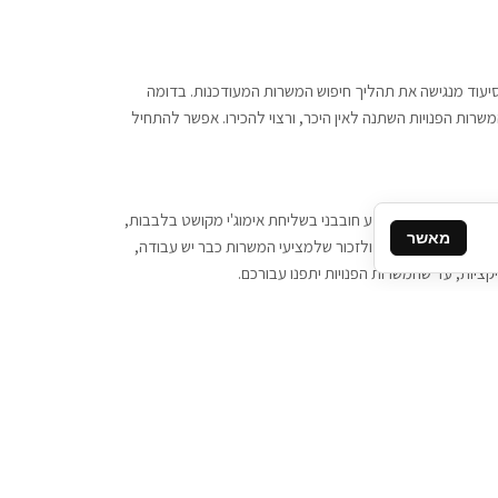
 וסיעוד מנגישה את תהליך חיפוש המשרות המעודכנות. בדומה
משרות הפנויות השתנה לאין היכר, ורצוי להכירו. אפשר להתחיל
, יש צורך ביותר מידע חובבני בשליחת אימוג'י מקושט בלבבות,
מאשר
ן המסרים המידיים, ולזכור שלמציעי המשרות כבר יש עבודה,
ציות, עד שהמשרות הפנויות יתפנו עבורכם.
קשר
תקשרו אלינו: 077-2370000
תבו לנו: sales@tigbur.co.il
נהלת תגבור