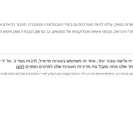
רות פנויות, עלינו להיות מעודכנים גם ביעדי הטכנולוגיה המתגברת. תיגבור כח אדם
י היכרויות, מבחני אישיות ואפליקציות של מפגשים, כך גם שוק העבודה ושוק חיפוש ה
גבור כח אדם וסיעוד. על מנת להגיע אל הדייט המקצועי הגדול, הלא הוא ראיון עבודה
ית גלישה טובה יותר, אתר זה משתמש בעוגיות פרופיל, לרבות מצד ג'. על ידי
בור כח אדם וסיעוד תוכל להועיל. כדאי להתאזר בסבלנות בתהליך חיפוש משרות בעיד
 שלנו אתה מקבל את מדיניות העוגיות שלנו לפרטים נוספים
לחצו
ם בתהליך חיפוש המשרות. כדאי לפתח קצת סבלנות, אולי תפתחו בינתיים כמה אפליק
גיוס עובדים
צור 
מיקור חוץ
ה
גיוס באמצעות אאוטסורסינג
כ
חיפוש וגיוס עובדים
ה