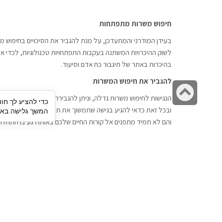
חיפוש משרות מתפתחות
בעידן המודרני והמתעדכן, על מנת להגביר את הסיכויים בחיפוש מש
לשוק ההיכרויות המשתנה בעקבות התפתחויות טכנולוגיות, לכדי אתר
בהיכרות באתר של תיגבור כח אדם וסיעוד.
להגביר את חיפוש המשרות
גלילה
הנגישות לחיפוש משרות גדלה, וניתן להגבירה דרך חברות השמה כתי
כדי להציע לך חוו
לראש
ובכל זאת כדאי להגיע בגישה שתמשוך את תשומת הלב וגם כאן תיג
המשך גלישה באתר
העמוד
והם לא תמיד מתפנים אל קורות החיים שלכם באותו רגע בו התחלת
תיגבור כח אדם
חיפוש עבודה
תיגבור חברה ארצית לשירותי כח אדם
לוח דרושים
וסיעוד. חברה בפריסה ארצית , שירותי
הכנה לראיון עבודה
מיקור חוץ ואאוטסורסינג לעסקים
סניפים